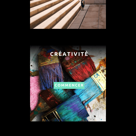
efficace, capable de résoudre
n’importe quel problème, ce que ne
peut pas faire un programme
informatique, aussi abouti soit-il ;
les humains sont les seuls à pouvoir
s’imprégner totalement de l’ADN
d’une entreprise.