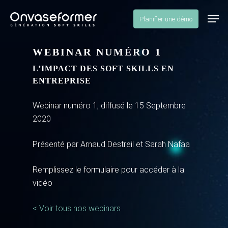
Skip
Men
to
Planifier une démo
Close
main
Menu
content
WEBINAR NUMÉRO 1
L’IMPACT DES SOFT SKILLS EN
ENTREPRISE
Webinar numéro 1, diffusé le 15 Septembre
2020
Présenté par Arnaud Destreil et Sarah Nafaa
Remplissez le formulaire pour accéder à la
vidéo
< Voir tous nos webinars