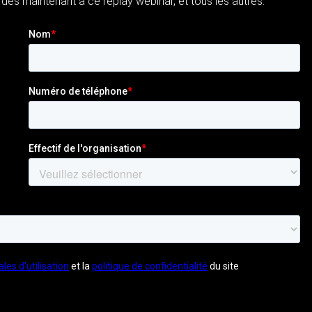
 dès maintenant à ce replay webinar, et tous les autres.
ement et une phase d’onboarding réussi.
s le plaisir de partager ce webinar pour échanger sur cette
s soft skills, les avantages pour le recruteur et le recruté,
isir d’avoir le feedback de Nicolas Chaltiel, Directeur des
es formations adaptées pour les équipes, grâce à la plateforme
questions.