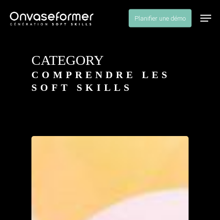
Skip
Men
to
Planifier une démo
Close
main
Menu
content
CATEGORY
COMPRENDRE LES
SOFT SKILLS