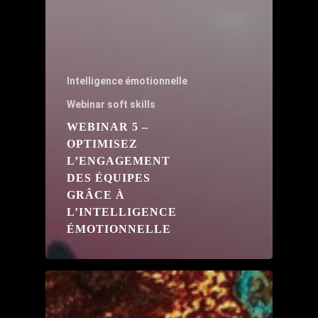
Intelligence émotionnelle
Webinar soft skills
WEBINAR 5 –
OPTIMISEZ
L’ENGAGEMENT
DES ÉQUIPES
GRÂCE À
L’INTELLIGENCE
ÉMOTIONNELLE